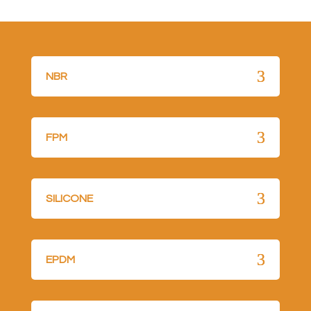
NBR
FPM
SILICONE
EPDM