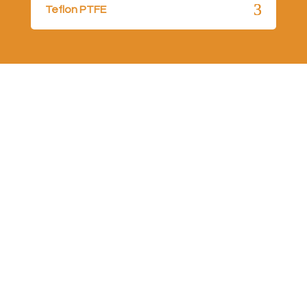
Teflon PTFE
Desideri maggiori informazioni?
Richiedici un preventivo
Contattaci