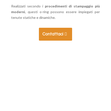
Realizzati secondo i
procedimenti di stampaggio più
moderni
, questi o-ring possono essere impiegati per
tenute statiche e dinamiche.
Contattaci
Desideri maggiori informazioni?
Richiedici un preventivo
Contattaci