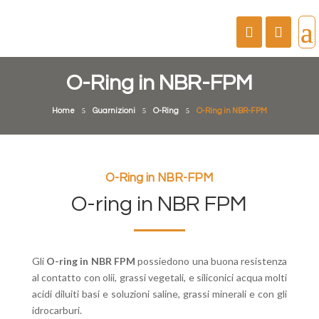
O-Ring in NBR-FPM
Home
5
Guarnizioni
5
O-Ring
5
O-Ring in NBR-FPM
O-Ring in NBR-FPM
O-ring in NBR FPM
Gli
O-ring in NBR FPM
possiedono una buona resistenza
al contatto con olii, grassi vegetali, e siliconici acqua molti
acidi diluiti basi e soluzioni saline, grassi minerali e con gli
idrocarburi.